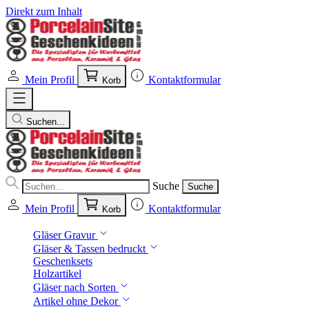
Direkt zum Inhalt
Mein Profil
Kontaktformular
Korb
Suchen...
Suche
Suche
Mein Profil
Kontaktformular
Korb
Gläser Gravur
Gläser & Tassen bedruckt
Geschenksets
Holzartikel
Gläser nach Sorten
Artikel ohne Dekor