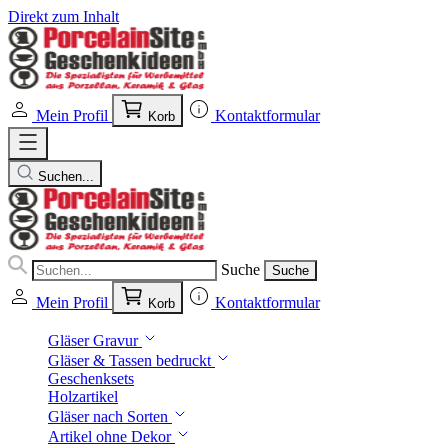
Direkt zum Inhalt
Mein Profil
Kontaktformular
Korb
Suchen...
Suche
Suche
Mein Profil
Kontaktformular
Korb
Gläser Gravur
Gläser & Tassen bedruckt
Geschenksets
Holzartikel
Gläser nach Sorten
Artikel ohne Dekor