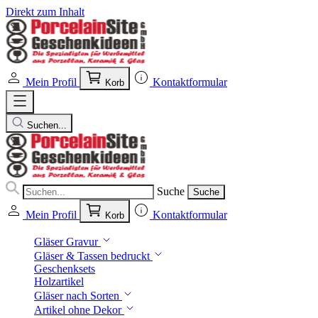
Direkt zum Inhalt
Mein Profil
Kontaktformular
Korb
Suchen...
Suche
Suche
Mein Profil
Kontaktformular
Korb
Gläser Gravur
Gläser & Tassen bedruckt
Geschenksets
Holzartikel
Gläser nach Sorten
Artikel ohne Dekor