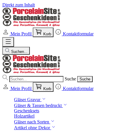
Direkt zum Inhalt
Mein Profil
Kontaktformular
Korb
Suchen...
Suche
Suche
Mein Profil
Kontaktformular
Korb
Gläser Gravur
Gläser & Tassen bedruckt
Geschenksets
Holzartikel
Gläser nach Sorten
Artikel ohne Dekor