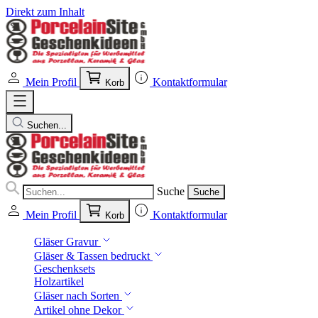
Direkt zum Inhalt
Mein Profil
Kontaktformular
Korb
Suchen...
Suche
Suche
Mein Profil
Kontaktformular
Korb
Gläser Gravur
Gläser & Tassen bedruckt
Geschenksets
Holzartikel
Gläser nach Sorten
Artikel ohne Dekor