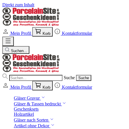
Direkt zum Inhalt
Mein Profil
Kontaktformular
Korb
Suchen...
Suche
Suche
Mein Profil
Kontaktformular
Korb
Gläser Gravur
Gläser & Tassen bedruckt
Geschenksets
Holzartikel
Gläser nach Sorten
Artikel ohne Dekor