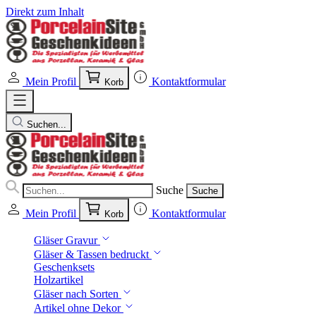
Direkt zum Inhalt
Mein Profil
Kontaktformular
Korb
Suchen...
Suche
Suche
Mein Profil
Kontaktformular
Korb
Gläser Gravur
Gläser & Tassen bedruckt
Geschenksets
Holzartikel
Gläser nach Sorten
Artikel ohne Dekor