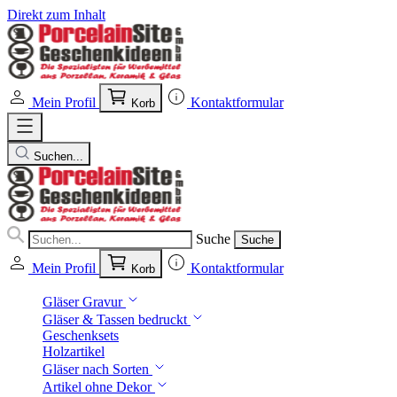
Direkt zum Inhalt
Mein Profil
Kontaktformular
Korb
Suchen...
Suche
Suche
Mein Profil
Kontaktformular
Korb
Gläser Gravur
Gläser & Tassen bedruckt
Geschenksets
Holzartikel
Gläser nach Sorten
Artikel ohne Dekor