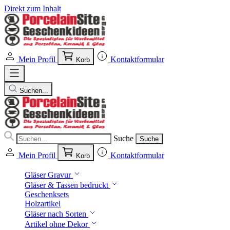
Direkt zum Inhalt
Mein Profil
Kontaktformular
Korb
Suchen...
Suche
Suche
Mein Profil
Kontaktformular
Korb
Gläser Gravur
Gläser & Tassen bedruckt
Geschenksets
Holzartikel
Gläser nach Sorten
Artikel ohne Dekor