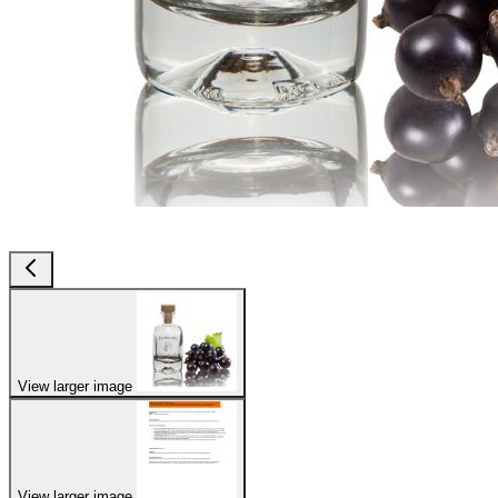
View larger image
View larger image