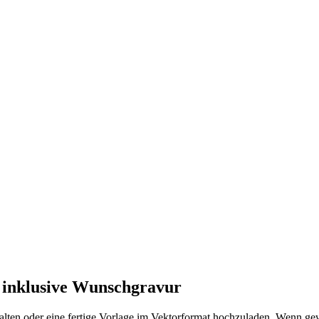
 inklusive Wunschgravur
lten oder eine fertige Vorlage im Vektorformat hochzuladen. Wenn gew