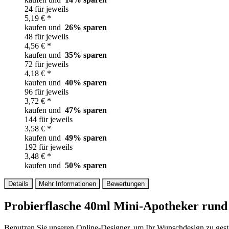
24 für jeweils
5,19 € *
kaufen und
26
% sparen
48 für jeweils
4,56 € *
kaufen und
35
% sparen
72 für jeweils
4,18 € *
kaufen und
40
% sparen
96 für jeweils
3,72 € *
kaufen und
47
% sparen
144 für jeweils
3,58 € *
kaufen und
49
% sparen
192 für jeweils
3,48 € *
kaufen und
50
% sparen
Details
Mehr Informationen
Bewertungen
Probierflasche 40ml Mini-Apotheker rund
Benutzen Sie unseren Online-Designer, um Ihr Wunschdesign zu gesta