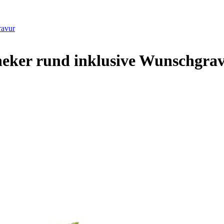
ravur
heker rund inklusive Wunschgra