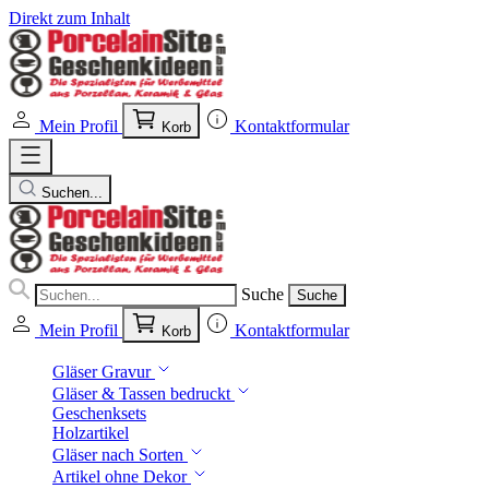
Direkt zum Inhalt
Mein Profil
Kontaktformular
Korb
Suchen...
Suche
Suche
Mein Profil
Kontaktformular
Korb
Gläser Gravur
Gläser & Tassen bedruckt
Geschenksets
Holzartikel
Gläser nach Sorten
Artikel ohne Dekor