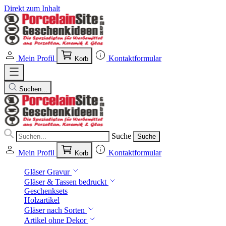
Direkt zum Inhalt
Mein Profil
Kontaktformular
Korb
Suchen...
Suche
Suche
Mein Profil
Kontaktformular
Korb
Gläser Gravur
Gläser & Tassen bedruckt
Geschenksets
Holzartikel
Gläser nach Sorten
Artikel ohne Dekor