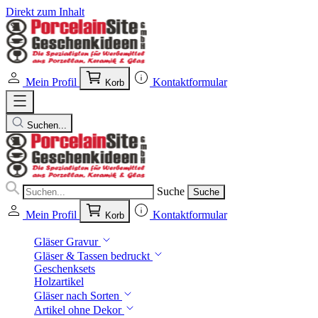
Direkt zum Inhalt
Mein Profil
Kontaktformular
Korb
Suchen...
Suche
Suche
Mein Profil
Kontaktformular
Korb
Gläser Gravur
Gläser & Tassen bedruckt
Geschenksets
Holzartikel
Gläser nach Sorten
Artikel ohne Dekor