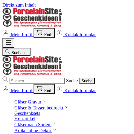
Direkt zum Inhalt
Mein Profil
Kontaktformular
Korb
Suchen...
Suche
Suche
Mein Profil
Kontaktformular
Korb
Gläser Gravur
Gläser & Tassen bedruckt
Geschenksets
Holzartikel
Gläser nach Sorten
Artikel ohne Dekor