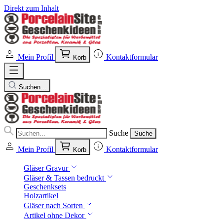
Direkt zum Inhalt
Mein Profil
Kontaktformular
Korb
Suchen...
Suche
Suche
Mein Profil
Kontaktformular
Korb
Gläser Gravur
Gläser & Tassen bedruckt
Geschenksets
Holzartikel
Gläser nach Sorten
Artikel ohne Dekor