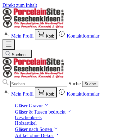
Direkt zum Inhalt
Mein Profil
Kontaktformular
Korb
Suchen...
Suche
Suche
Mein Profil
Kontaktformular
Korb
Gläser Gravur
Gläser & Tassen bedruckt
Geschenksets
Holzartikel
Gläser nach Sorten
Artikel ohne Dekor