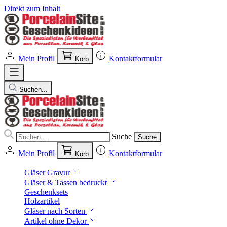
Direkt zum Inhalt
Mein Profil
Kontaktformular
Korb
Suchen...
Suche
Suche
Mein Profil
Kontaktformular
Korb
Gläser Gravur
Gläser & Tassen bedruckt
Geschenksets
Holzartikel
Gläser nach Sorten
Artikel ohne Dekor