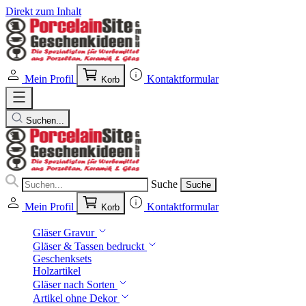
Direkt zum Inhalt
Mein Profil
Kontaktformular
Korb
Suchen...
Suche
Suche
Mein Profil
Kontaktformular
Korb
Gläser Gravur
Gläser & Tassen bedruckt
Geschenksets
Holzartikel
Gläser nach Sorten
Artikel ohne Dekor