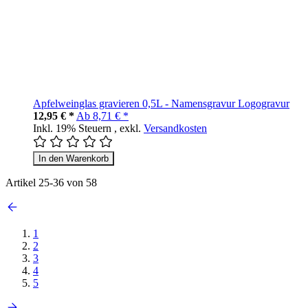
Apfelweinglas gravieren 0,5L - Namensgravur Logogravur
12,95 € *
Ab
8,71 € *
Inkl. 19% Steuern
,
exkl.
Versandkosten
In den Warenkorb
Artikel
25
-
36
von
58
1
2
3
4
5