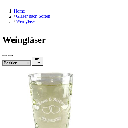
Home
/
Gläser nach Sorten
/
Weingläser
Weingläser