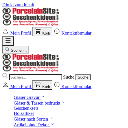
Direkt zum Inhalt
Mein Profil
Kontaktformular
Korb
Suchen...
Suche
Suche
Mein Profil
Kontaktformular
Korb
Gläser Gravur
Gläser & Tassen bedruckt
Geschenksets
Holzartikel
Gläser nach Sorten
Artikel ohne Dekor