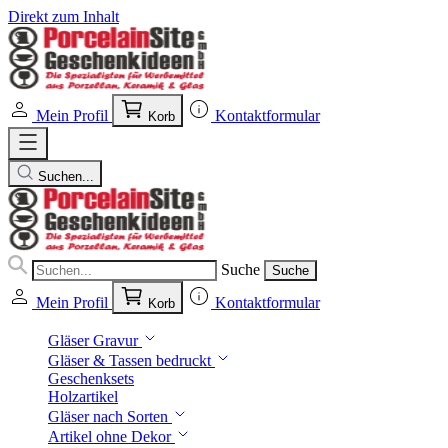
Direkt zum Inhalt
Mein Profil
Kontaktformular
Korb
Suchen...
Suche
Suche
Mein Profil
Kontaktformular
Korb
Gläser Gravur
Gläser & Tassen bedruckt
Geschenksets
Holzartikel
Gläser nach Sorten
Artikel ohne Dekor