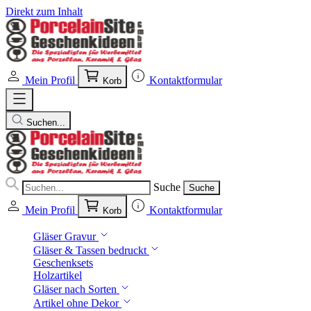
Direkt zum Inhalt
Mein Profil
Kontaktformular
Korb
Suchen...
Suche
Suche
Mein Profil
Kontaktformular
Korb
Gläser Gravur
Gläser & Tassen bedruckt
Geschenksets
Holzartikel
Gläser nach Sorten
Artikel ohne Dekor