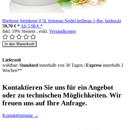
Bierkrug Steinkrug 0,5L feingrau Seidel hellgrau 1-fbg. bedruckt
59,70 € *
Ab
5,98 € *
Inkl. 19% Steuern
,
exkl.
Versandkosten
In den Warenkorb
Lieferzeit
wählbar:
Standard
innerhalb von 30 Tagen |
Express
innerhalb 2
Wochen**
Kontaktieren
Sie uns für ein Angebot
oder zu technischen Möglichkeiten. Wir
freuen uns auf Ihre Anfrage.
Kontaktformular →