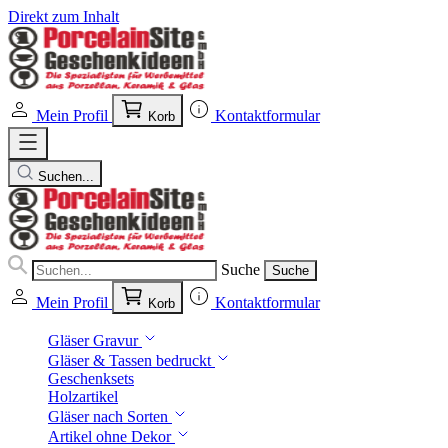
Direkt zum Inhalt
Mein Profil
Kontaktformular
Korb
Suchen...
Suche
Suche
Mein Profil
Kontaktformular
Korb
Gläser Gravur
Gläser & Tassen bedruckt
Geschenksets
Holzartikel
Gläser nach Sorten
Artikel ohne Dekor