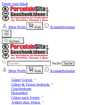
Direkt zum Inhalt
Mein Profil
Kontaktformular
Korb
Suchen...
Suche
Suche
Mein Profil
Kontaktformular
Korb
Gläser Gravur
Gläser & Tassen bedruckt
Geschenksets
Holzartikel
Gläser nach Sorten
Artikel ohne Dekor