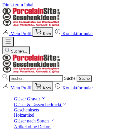
Direkt zum Inhalt
Mein Profil
Kontaktformular
Korb
Suchen...
Suche
Suche
Mein Profil
Kontaktformular
Korb
Gläser Gravur
Gläser & Tassen bedruckt
Geschenksets
Holzartikel
Gläser nach Sorten
Artikel ohne Dekor