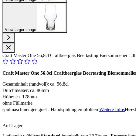
View larger image
Craft Master One 56,8cl Craftbeerglas Beertasting Biersommelier 1-f
Craft Master One 56,8cl Craftbeerglas Beertasting Biersommelie
Gesamtinhalt (randvoll): ca. 56,8cl
Durchmesser: ca. 86mm
Höhe: ca. 178mm
ohne Füllmarke
spülmaschinengeeignet - Handspülung empfohlen
Weitere Infos
Herst
Auf Lager
Lieferzeit:
wählbar:
Standard
innerhalb von 30 Tagen |
Express
inne