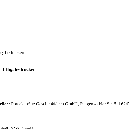
bg. bedrucken
r 1-fbg. bedrucken
eller:
PorcelainSite Geschenkideen GmbH, Ringenwalder Str. 5, 16247
rhalb 2 Wochen**