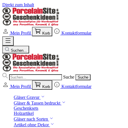
Direkt zum Inhalt
Mein Profil
Kontaktformular
Korb
Suchen...
Suche
Suche
Mein Profil
Kontaktformular
Korb
Gläser Gravur
Gläser & Tassen bedruckt
Geschenksets
Holzartikel
Gläser nach Sorten
Artikel ohne Dekor