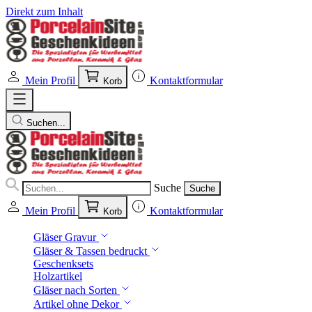
Direkt zum Inhalt
Mein Profil
Kontaktformular
Korb
Suchen...
Suche
Suche
Mein Profil
Kontaktformular
Korb
Gläser Gravur
Gläser & Tassen bedruckt
Geschenksets
Holzartikel
Gläser nach Sorten
Artikel ohne Dekor