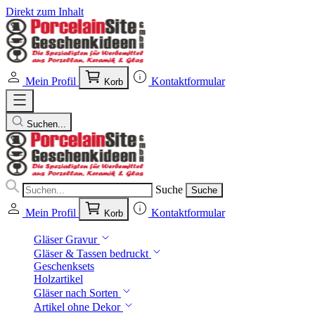
Direkt zum Inhalt
Mein Profil
Kontaktformular
Korb
Suchen...
Suche
Suche
Mein Profil
Kontaktformular
Korb
Gläser Gravur
Gläser & Tassen bedruckt
Geschenksets
Holzartikel
Gläser nach Sorten
Artikel ohne Dekor