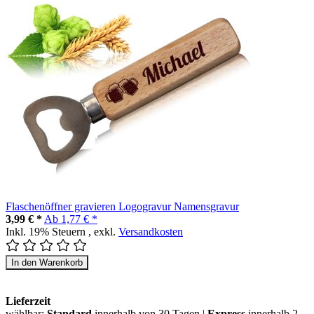
Flaschenöffner gravieren Logogravur Namensgravur
3,99 € *
Ab
1,77 € *
Inkl. 19% Steuern
,
exkl.
Versandkosten
In den Warenkorb
Lieferzeit
wählbar:
Standard
innerhalb von 30 Tagen |
Express
innerhalb 2