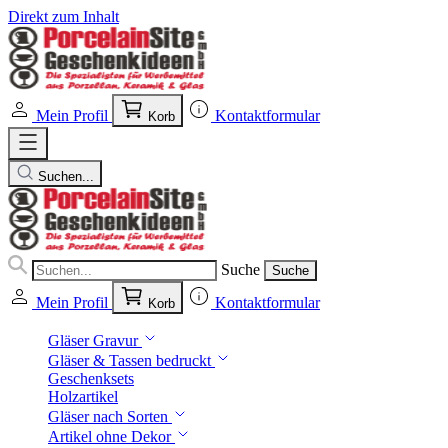
Direkt zum Inhalt
Mein Profil
Kontaktformular
Korb
Suchen...
Suche
Suche
Mein Profil
Kontaktformular
Korb
Gläser Gravur
Gläser & Tassen bedruckt
Geschenksets
Holzartikel
Gläser nach Sorten
Artikel ohne Dekor