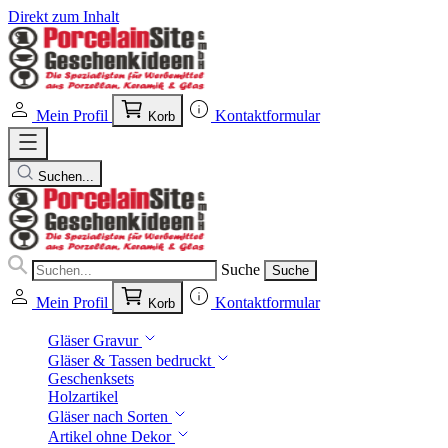
Direkt zum Inhalt
Mein Profil
Kontaktformular
Korb
Suchen...
Suche
Suche
Mein Profil
Kontaktformular
Korb
Gläser Gravur
Gläser & Tassen bedruckt
Geschenksets
Holzartikel
Gläser nach Sorten
Artikel ohne Dekor