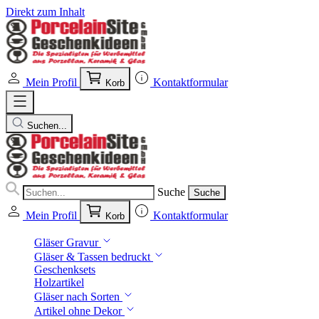
Direkt zum Inhalt
Mein Profil
Kontaktformular
Korb
Suchen...
Suche
Suche
Mein Profil
Kontaktformular
Korb
Gläser Gravur
Gläser & Tassen bedruckt
Geschenksets
Holzartikel
Gläser nach Sorten
Artikel ohne Dekor