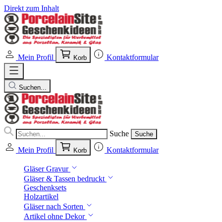
Direkt zum Inhalt
Mein Profil
Kontaktformular
Korb
Suchen...
Suche
Suche
Mein Profil
Kontaktformular
Korb
Gläser Gravur
Gläser & Tassen bedruckt
Geschenksets
Holzartikel
Gläser nach Sorten
Artikel ohne Dekor