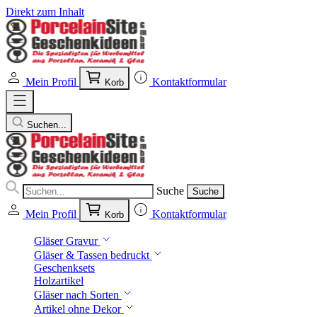
Direkt zum Inhalt
Mein Profil
Kontaktformular
Korb
Suchen...
Suche
Suche
Mein Profil
Kontaktformular
Korb
Gläser Gravur
Gläser & Tassen bedruckt
Geschenksets
Holzartikel
Gläser nach Sorten
Artikel ohne Dekor