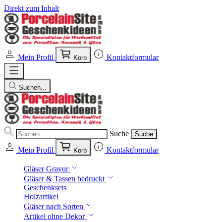
Direkt zum Inhalt
Mein Profil
Kontaktformular
Korb
Suchen...
Suche
Suche
Mein Profil
Kontaktformular
Korb
Gläser Gravur
Gläser & Tassen bedruckt
Geschenksets
Holzartikel
Gläser nach Sorten
Artikel ohne Dekor