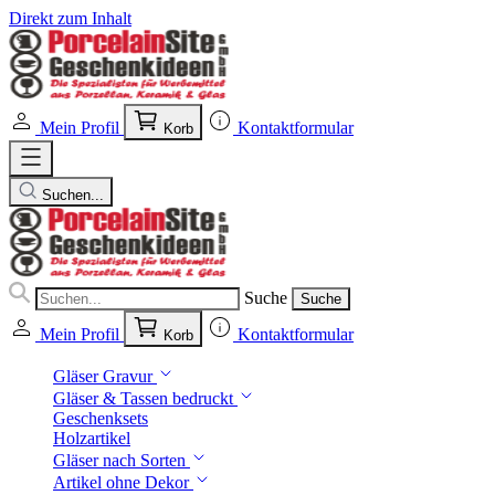
Direkt zum Inhalt
Mein Profil
Kontaktformular
Korb
Suchen...
Suche
Suche
Mein Profil
Kontaktformular
Korb
Gläser Gravur
Gläser & Tassen bedruckt
Geschenksets
Holzartikel
Gläser nach Sorten
Artikel ohne Dekor