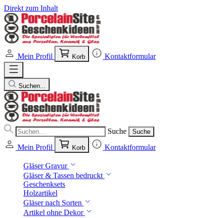
Direkt zum Inhalt
Mein Profil
Kontaktformular
Korb
Suchen...
Suche
Suche
Mein Profil
Kontaktformular
Korb
Gläser Gravur
Gläser & Tassen bedruckt
Geschenksets
Holzartikel
Gläser nach Sorten
Artikel ohne Dekor