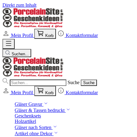
Direkt zum Inhalt
Mein Profil
Kontaktformular
Korb
Suchen...
Suche
Suche
Mein Profil
Kontaktformular
Korb
Gläser Gravur
Gläser & Tassen bedruckt
Geschenksets
Holzartikel
Gläser nach Sorten
Artikel ohne Dekor