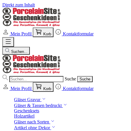
Direkt zum Inhalt
Mein Profil
Kontaktformular
Korb
Suchen...
Suche
Suche
Mein Profil
Kontaktformular
Korb
Gläser Gravur
Gläser & Tassen bedruckt
Geschenksets
Holzartikel
Gläser nach Sorten
Artikel ohne Dekor