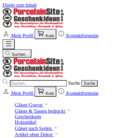
Direkt zum Inhalt
Mein Profil
Kontaktformular
Korb
Suchen...
Suche
Suche
Mein Profil
Kontaktformular
Korb
Gläser Gravur
Gläser & Tassen bedruckt
Geschenksets
Holzartikel
Gläser nach Sorten
Artikel ohne Dekor