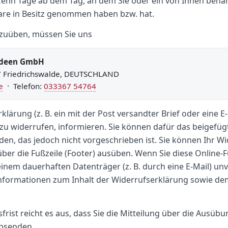
rzehn Tage ab dem Tag, an dem Sie oder ein von Ihnen benann
 Ware in Besitz genommen haben bzw. hat.
zuüben, müssen Sie uns
kideen GmbH
47 Friedrichswalde, DEUTSCHLAND
e
· Telefon:
033367 54764
rklärung (z. B. ein mit der Post versandter Brief oder eine E
 zu widerrufen, informieren. Sie können dafür das beigefüg
n, das jedoch nicht vorgeschrieben ist. Sie können Ihr Wi
ber die Fußzeile (Footer) ausüben. Wenn Sie diese Online-
einem dauerhaften Datenträger (z. B. durch eine E-Mail) unv
nformationen zum Inhalt der Widerrufserklärung sowie de
rist reicht es aus, dass Sie die Mitteilung über die Ausüb
absenden.