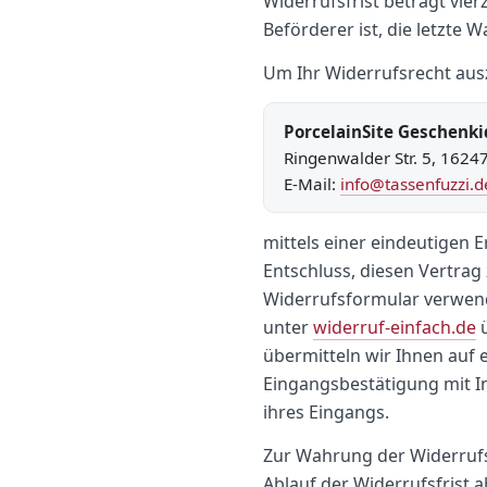
Widerrufsfrist beträgt vie
Beförderer ist, die letzte
Um Ihr Widerrufsrecht aus
PorcelainSite Geschen
Ringenwalder Str. 5, 162
E-Mail:
info@tassenfuzzi.d
mittels einer eindeutigen E
Entschluss, diesen Vertrag
Widerrufsformular verwende
unter
widerruf-einfach.de
ü
übermitteln wir Ihnen auf 
Eingangsbestätigung mit I
ihres Eingangs.
Zur Wahrung der Widerrufsf
Ablauf der Widerrufsfrist 