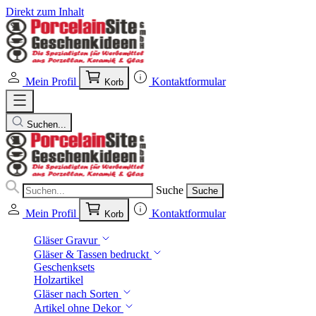
Direkt zum Inhalt
Mein Profil
Kontaktformular
Korb
Suchen...
Suche
Suche
Mein Profil
Kontaktformular
Korb
Gläser Gravur
Gläser & Tassen bedruckt
Geschenksets
Holzartikel
Gläser nach Sorten
Artikel ohne Dekor