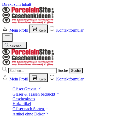
Direkt zum Inhalt
Mein Profil
Kontaktformular
Korb
Suchen...
Suche
Suche
Mein Profil
Kontaktformular
Korb
Gläser Gravur
Gläser & Tassen bedruckt
Geschenksets
Holzartikel
Gläser nach Sorten
Artikel ohne Dekor