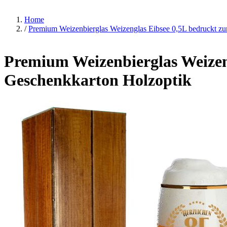
Home
/
Premium Weizenbierglas Weizenglas Eibsee 0,5L bedruckt zu
Premium Weizenbierglas Weizen
Geschenkkarton Holzoptik