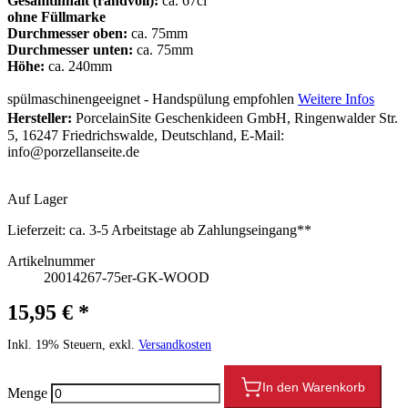
Gesamtinhalt (randvoll):
ca. 67cl
ohne Füllmarke
Durchmesser oben:
ca. 75mm
Durchmesser unten:
ca. 75mm
Höhe:
ca. 240mm
spülmaschinengeeignet - Handspülung empfohlen
Weitere Infos
Hersteller:
PorcelainSite Geschenkideen GmbH, Ringenwalder Str.
5, 16247 Friedrichswalde, Deutschland, E-Mail:
info@porzellanseite.de
Auf Lager
Lieferzeit:
ca. 3-5 Arbeitstage ab Zahlungseingang**
Artikelnummer
20014267-75er-GK-WOOD
15,95 € *
Inkl. 19% Steuern, exkl.
Versandkosten
In den Warenkorb
Menge