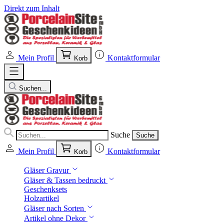
Direkt zum Inhalt
Mein Profil
Kontaktformular
Korb
Suchen...
Suche
Suche
Mein Profil
Kontaktformular
Korb
Gläser Gravur
Gläser & Tassen bedruckt
Geschenksets
Holzartikel
Gläser nach Sorten
Artikel ohne Dekor