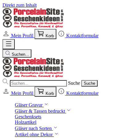
Direkt zum Inhalt
Mein Profil
Kontaktformular
Korb
Suchen...
Suche
Suche
Mein Profil
Kontaktformular
Korb
Gläser Gravur
Gläser & Tassen bedruckt
Geschenksets
Holzartikel
Gläser nach Sorten
Artikel ohne Dekor