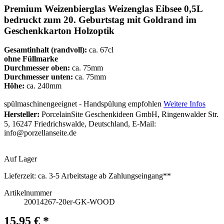
Premium Weizenbierglas Weizenglas Eibsee 0,5L
bedruckt zum 20. Geburtstag mit Goldrand im
Geschenkkarton Holzoptik
Gesamtinhalt (randvoll):
ca. 67cl
ohne Füllmarke
Durchmesser oben:
ca. 75mm
Durchmesser unten:
ca. 75mm
Höhe:
ca. 240mm
spülmaschinengeeignet - Handspülung empfohlen
Weitere Infos
Hersteller:
PorcelainSite Geschenkideen GmbH, Ringenwalder Str.
5, 16247 Friedrichswalde, Deutschland, E-Mail:
info@porzellanseite.de
Auf Lager
Lieferzeit:
ca. 3-5 Arbeitstage ab Zahlungseingang**
Artikelnummer
20014267-20er-GK-WOOD
15,95 € *