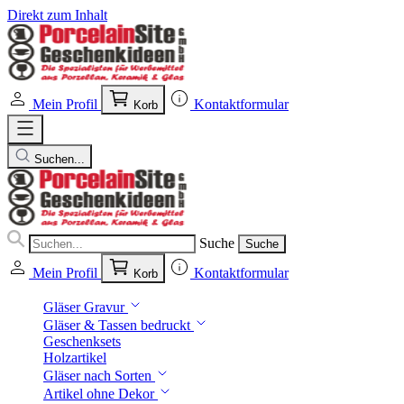
Direkt zum Inhalt
Mein Profil
Kontaktformular
Korb
Suchen...
Suche
Suche
Mein Profil
Kontaktformular
Korb
Gläser Gravur
Gläser & Tassen bedruckt
Geschenksets
Holzartikel
Gläser nach Sorten
Artikel ohne Dekor