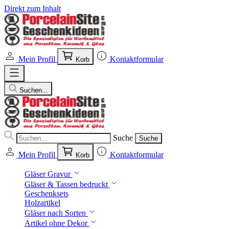
Direkt zum Inhalt
Mein Profil
Kontaktformular
Korb
Suchen...
Suche
Suche
Mein Profil
Kontaktformular
Korb
Gläser Gravur
Gläser & Tassen bedruckt
Geschenksets
Holzartikel
Gläser nach Sorten
Artikel ohne Dekor