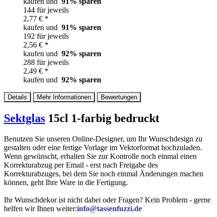
kaufen und
91
% sparen
144 für jeweils
2,77 € *
kaufen und
91
% sparen
192 für jeweils
2,56 € *
kaufen und
92
% sparen
288 für jeweils
2,49 € *
kaufen und
92
% sparen
Details
Mehr Informationen
Bewertungen
Sektglas
15cl 1-farbig bedruckt
Benutzen Sie unseren Online-Designer, um Ihr Wunschdesign zu
gestalten oder eine fertige Vorlage im Vektorformat hochzuladen.
Wenn gewünscht, erhalten Sie zur Kontrolle noch einmal einen
Korrekturabzug per Email - erst nach Freigabe des
Korrekturabzuges, bei dem Sie noch einmal Änderungen machen
können, geht Ihre Ware in die Fertigung.
Ihr Wunschdekor ist nicht dabei oder Fragen? Kein Problem - gerne
helfen wir Ihnen weiter:
info@tassenfuzzi.de