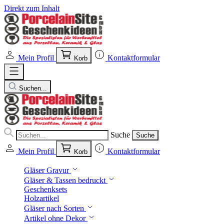
Direkt zum Inhalt
Mein Profil
Kontaktformular
Korb
Suchen...
Suche
Suche
Mein Profil
Kontaktformular
Korb
Gläser Gravur
Gläser & Tassen bedruckt
Geschenksets
Holzartikel
Gläser nach Sorten
Artikel ohne Dekor