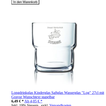
In den Warenkorb
Longdrinkglas Kinderglas Saftglas Wasserglas "Log" 27cl mit
Gravur Wunschtext stapelbar
6,49 € *
Ab
4,05 € *
Inkl. 19% Steuern
,
exkl.
Versandkosten