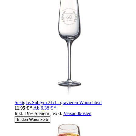
Sektglas Sublym 21cl - gravieren Wunschtext
11,95 € *
Ab
6,38 € *
Inkl. 19% Steuern
,
exkl.
Versandkosten
In den Warenkorb