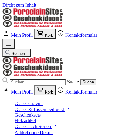
Direkt zum Inhalt
Mein Profil
Kontaktformular
Korb
Suchen...
Suche
Suche
Mein Profil
Kontaktformular
Korb
Gläser Gravur
Gläser & Tassen bedruckt
Geschenksets
Holzartikel
Gläser nach Sorten
Artikel ohne Dekor