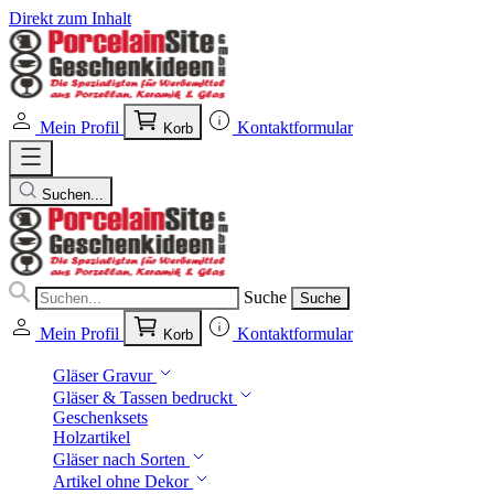
Direkt zum Inhalt
Mein Profil
Kontaktformular
Korb
Suchen...
Suche
Suche
Mein Profil
Kontaktformular
Korb
Gläser Gravur
Gläser & Tassen bedruckt
Geschenksets
Holzartikel
Gläser nach Sorten
Artikel ohne Dekor