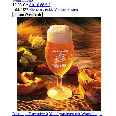
Wunschlogo
12,98 € *
Ab
10,86 € *
Inkl. 19% Steuern
,
exkl.
Versandkosten
In den Warenkorb
Biertulpe Executive 0,3L /-/ gravieren mit Wunschlogo