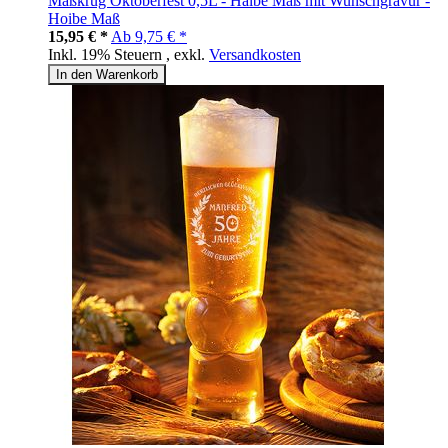
Maßkrug Oktoberfest 0,5L - Halbe Maß mit Wunschgravur -
Hoibe Maß
15,95 € *
Ab
9,75 € *
Inkl. 19% Steuern
,
exkl.
Versandkosten
In den Warenkorb