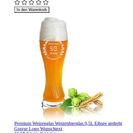
In den Warenkorb
Premium Weizenglas Weizenbierglas 0,5L Eibsee gedreht
Gravur Logo Wunschtext