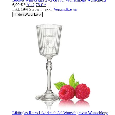
Budget Whiskyglas 27cl Gravur Wunschlogo Wunschtext
6,99 € *
Ab
2,78 € *
Inkl. 19% Steuern
,
exkl.
Versandkosten
In den Warenkorb
Likörglas Retro Likörkelch 8cl Wunschgravur Wunschlogo