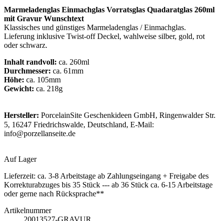
Marmeladenglas Einmachglas Vorratsglas Quadaratglas 260ml
mit Gravur Wunschtext
Klassisches und günstiges Marmeladenglas / Einmachglas.
Lieferung inklusive Twist-off Deckel, wahlweise silber, gold, rot
oder schwarz.
Inhalt randvoll:
ca. 260ml
Durchmesser:
ca. 61mm
Höhe:
ca. 105mm
Gewicht:
ca. 218g
Hersteller:
PorcelainSite Geschenkideen GmbH, Ringenwalder Str.
5, 16247 Friedrichswalde, Deutschland, E-Mail:
info@porzellanseite.de
Auf Lager
Lieferzeit:
ca. 3-8 Arbeitstage ab Zahlungseingang + Freigabe des
Korrekturabzuges bis 35 Stück --- ab 36 Stück ca. 6-15 Arbeitstage
oder gerne nach Rücksprache**
Artikelnummer
20013527-GRAVUR