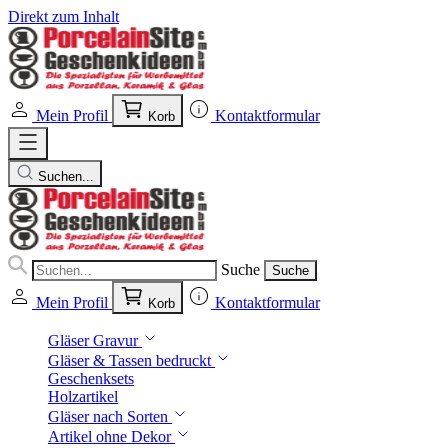
Direkt zum Inhalt
Mein Profil
Kontaktformular
Korb
Suchen...
Suche
Suche
Mein Profil
Kontaktformular
Korb
Gläser Gravur
Gläser & Tassen bedruckt
Geschenksets
Holzartikel
Gläser nach Sorten
Artikel ohne Dekor