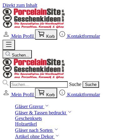
Direkt zum Inhalt
Mein Profil
Kontaktformular
Korb
Suchen...
Suche
Suche
Mein Profil
Kontaktformular
Korb
Gläser Gravur
Gläser & Tassen bedruckt
Geschenksets
Holzartikel
Gläser nach Sorten
Artikel ohne Dekor