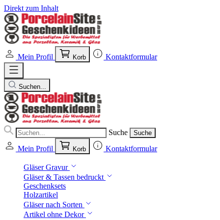
Direkt zum Inhalt
Mein Profil
Kontaktformular
Korb
Suchen...
Suche
Suche
Mein Profil
Kontaktformular
Korb
Gläser Gravur
Gläser & Tassen bedruckt
Geschenksets
Holzartikel
Gläser nach Sorten
Artikel ohne Dekor